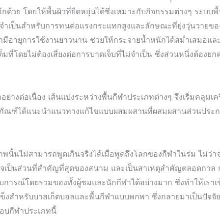
ีกด้วย โดยให้พื้นผิวที่ยืดหยุ่นได้ซึ่งเหมาะกับกิจกรรมต่างๆ ระบบ
งจำเป็นสำหรับการทนต่อแรงกระแทกสูงและลักษณะที่ยุ่งวุ่นวายของ
้ว่ามีอายุการใช้งานยาวนาน ช่วยให้กระจายน้ำหนักได้สม่ำเสมอแล
างเต็มที่โดยไม่ต้องเสี่ยงต่อการบาดเจ็บที่ไม่จำเป็น ซึ่งส่วนหนึ่ง
ย่างต่อเนื่อง เส้นแบ่งระหว่างพื้นกีฬาประเภทต่างๆ จึงเริ่มคลุมเ
ตภัณฑ์ได้แนะนำแนวทางแก้ไขแบบผสมผสานที่ผสมผสานส่วนประกอบ
พนั้นไม่สามารถพูดเกินจริงได้เมื่อพูดถึงโลกของกีฬาในร่ม ไม่ว่
จเป็นส่วนที่สำคัญที่สุดของสนาม และเป็นสาเหตุสำคัญตลอดกาล 
รณ์โดยรวมของทั้งผู้ชมและนักกีฬาได้อย่างมาก ซึ่งทำให้เราเข
ื้อแข็งสำหรับบาสเก็ตบอลและพื้นกีฬาแบบพกพา ซึ่งกลายมาเป็นปัจจั
นชอบกีฬาประเภทนี้