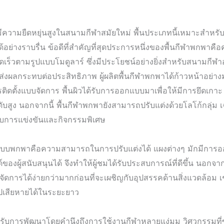
มีความยืดหยุ่นสูงในสนามกีฬาสมัยใหม่ พื้นประเภทนี้เหมาะสำหรับส
้อย่างราบรื่น ข้อดีที่สำคัญที่สุดประการหนึ่งของพื้นกีฬาพกพาคื
ร็วตามรูปแบบโมดูลาร์ ซึ่งมีประโยชน์อย่างยิ่งสำหรับสนามกีฬา
่งผลกระทบต่อประสิทธิภาพ ผู้ผลิตพื้นกีฬาพกพาได้ก้าวหน้าอย่าง
ารติดตั้งแบบจัดการ พื้นผิวได้รับการออกแบบมาเพื่อให้มีการยึดเ
ูง นอกจากนี้ พื้นกีฬาพกพายังสามารถปรับแต่งด้วยโลโก้กลุ่ม เฉดสี
บการแข่งขันและกิจกรรมพิเศษ
าแบบพกพาคือความสามารถในการปรับแต่งได้ แผงต่างๆ มักมีการอ
์ของผู้สนับสนุนได้ จึงทำให้ผู้ชมได้รับประสบการณ์ที่ดีขึ้น นอ
ัดการได้ง่ายกว่ามากก่อนที่จะเผชิญกับอุปสรรคด้านสิ่งแวดล้อม เช
่วไปเสียหายได้ในระยะยาว
ี้ได้รับการพัฒนาโดยคำนึงถึงการใช้งานกีฬาหลายแง่มุม วิศวกรรมที