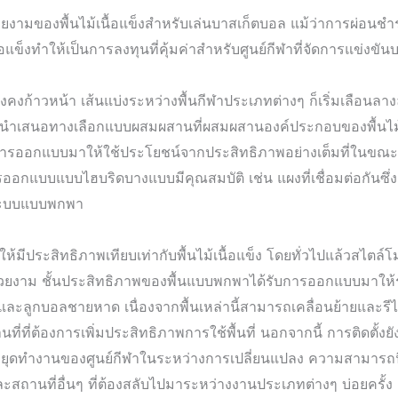
งามของพื้นไม้เนื้อแข็งสำหรับเล่นบาสเก็ตบอล แม้ว่าการผ่อน
็งทำให้เป็นการลงทุนที่คุ้มค่าสำหรับศูนย์กีฬาที่จัดการแข่งขัน
งคงก้าวหน้า เส้นแบ่งระหว่างพื้นกีฬาประเภทต่างๆ ก็เริ่มเลือน
้นำเสนอทางเลือกแบบผสมผสานที่ผสมผสานองค์ประกอบของพื้นไม้เ
ารออกแบบมาให้ใช้ประโยชน์จากประสิทธิภาพอย่างเต็มที่ในขณะที่ลดข
กแบบแบบไฮบริดบางแบบมีคุณสมบัติ เช่น แผงที่เชื่อมต่อกันซึ่งเ
งระบบแบบพกพา
ีประสิทธิภาพเทียบเท่ากับพื้นไม้เนื้อแข็ง โดยทั่วไปแล้วสไตล์โ
มสวยงาม ชั้นประสิทธิภาพของพื้นแบบพกพาได้รับการออกแบบมาให้
ะลูกบอลชายหาด เนื่องจากพื้นเหล่านี้สามารถเคลื่อนย้ายและรีไ
ี่ที่ต้องการเพิ่มประสิทธิภาพการใช้พื้นที่ นอกจากนี้ การติดตั้งย
วลาหยุดทำงานของศูนย์กีฬาในระหว่างการเปลี่ยนแปลง ความสามาร
ะสถานที่อื่นๆ ที่ต้องสลับไปมาระหว่างงานประเภทต่างๆ บ่อยครั้ง