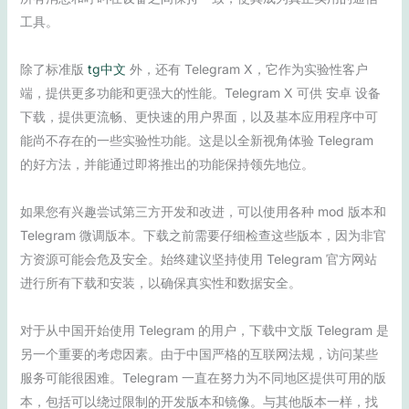
工具。
除了标准版
tg中文
外，还有 Telegram X，它作为实验性客户
端，提供更多功能和更强大的性能。Telegram X 可供 安卓 设备
下载，提供更流畅、更快速的用户界面，以及基本应用程序中可
能尚不存在的一些实验性功能。这是以全新视角体验 Telegram
的好方法，并能通过即将推出的功能保持领先地位。
如果您有兴趣尝试第三方开发和改进，可以使用各种 mod 版本和
Telegram 微调版本。下载之前需要仔细检查这些版本，因为非官
方资源可能会危及安全。始终建议坚持使用 Telegram 官方网站
进行所有下载和安装，以确保真实性和数据安全。
对于从中国开始使用 Telegram 的用户，下载中文版 Telegram 是
另一个重要的考虑因素。由于中国严格的互联网法规，访问某些
服务可能很困难。Telegram 一直在努力为不同地区提供可用的版
本，包括可以绕过限制的开发版本和镜像。与其他版本一样，找