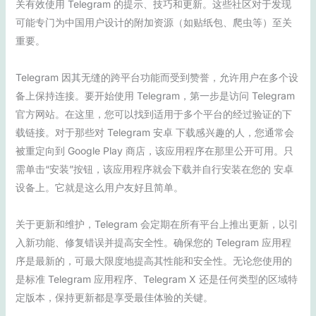
关有效使用 Telegram 的提示、技巧和更新。这些社区对于发现
可能专门为中国用户设计的附加资源（如贴纸包、爬虫等）至关
重要。
Telegram 因其无缝的跨平台功能而受到赞誉，允许用户在多个设
备上保持连接。要开始使用 Telegram，第一步是访问 Telegram
官方网站。在这里，您可以找到适用于多个平台的经过验证的下
载链接。对于那些对 Telegram 安卓 下载感兴趣的人，您通常会
被重定向到 Google Play 商店，该应用程序在那里公开可用。只
需单击“安装”按钮，该应用程序就会下载并自行安装在您的 安卓
设备上。它就是这么用户友好且简单。
关于更新和维护，Telegram 会定期在所有平台上推出更新，以引
入新功能、修复错误并提高安全性。确保您的 Telegram 应用程
序是最新的，可最大限度地提高其性能和安全性。无论您使用的
是标准 Telegram 应用程序、Telegram X 还是任何类型的区域特
定版本，保持更新都是享受最佳体验的关键。