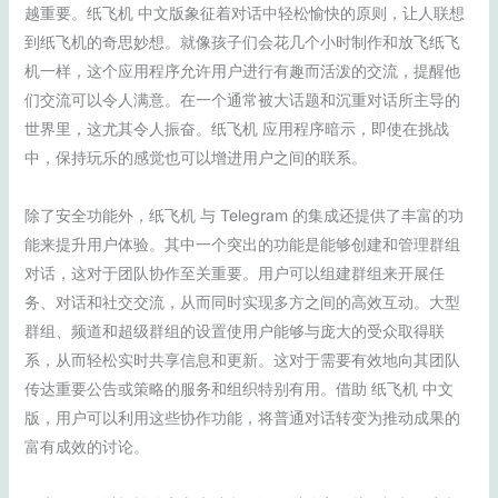
越重要。纸飞机 中文版象征着对话中轻松愉快的原则，让人联想
到纸飞机的奇思妙想。就像孩子们会花几个小时制作和放飞纸飞
机一样，这个应用程序允许用户进行有趣而活泼的交流，提醒他
们交流可以令人满意。在一个通常被大话题和沉重对话所主导的
世界里，这尤其令人振奋。纸飞机 应用程序暗示，即使在挑战
中，保持玩乐的感觉也可以增进用户之间的联系。
除了安全功能外，纸飞机 与 Telegram 的集成还提供了丰富的功
能来提升用户体验。其中一个突出的功能是能够创建和管理群组
对话，这对于团队协作至关重要。用户可以组建群组来开展任
务、对话和社交交流，从而同时实现多方之间的高效互动。大型
群组、频道和超级群组的设置使用户能够与庞大的受众取得联
系，从而轻松实时共享信息和更新。这对于需要有效地向其团队
传达重要公告或策略的服务和组织特别有用。借助 纸飞机 中文
版，用户可以利用这些协作功能，将普通对话转变为推动成果的
富有成效的讨论。