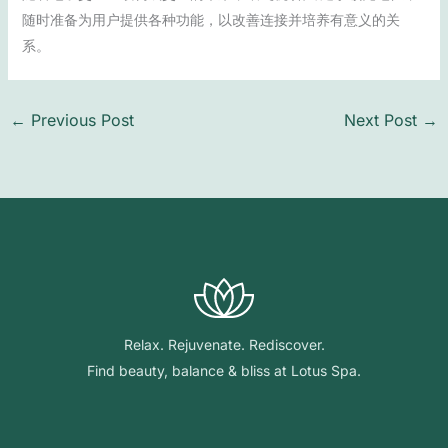
随时准备为用户提供各种功能，以改善连接并培养有意义的关
系。
←
Previous Post
Next Post
→
Relax. Rejuvenate. Rediscover.
Find beauty, balance & bliss at Lotus Spa.