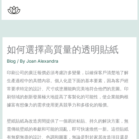
Skip
to
content
如何選擇高質量的透明貼紙
Blog
/ By
Joan Alexandra
印刷公司的廣泛報價必須考慮許多變量，以確保客戶清楚地了解
生產過程中的具體內容。個人化是下面的基本要素，因為客戶經
常要求特定的設計、尺寸或塗層能夠完美地符合他們的意圖。印
刷領域的創新發展極大地提高了客製化的可能性，使企業能夠根
據富有想像力的需求使用更具競爭力和多樣化的報價。
壁紙貼紙為改造房間提供了一個易於粘貼、持久的解決方案，無
需傳統壁紙的奉獻和可能的混亂，即可快速煥然一新。這些貼紙
有無窮無盡的設計、色調和圖案，無論是對於家居改造項目還是