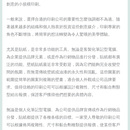
創意的小規模印刷。
一般來說，選擇合適的印刷公司的重要性怎麼強調都不為過。隨
著越來越多的組織和個人熱衷於投資這些創意媒介，印刷專家的
角色不斷增強，將簡單的想法轉變為令人驚嘆的美學體驗。
尤其是貼紙，是非常多功能的工具。無論是客製化筆記型電腦、
為企業提供品牌元素，或是作為行銷物品進行分發，貼紙都有廣
泛的功能。壁紙貼紙最近非常受歡迎，因為它們能夠完全改變空
間的氛圍，而無需傳統壁紙或油漆的永久性和混亂。這些圖案的
範圍從簡單的圖案到複雜的壁畫，適合個人外觀或公司品牌要
求。值得信賴的印刷公司可以根據設計複雜性、尺寸和黏合劑類
型給出報價，保證客戶獲得他們想要的具體內容。
無論是個人化筆記型電腦、為公司提供品牌宣傳或作為行銷物品
分發，貼紙都提供了各種各樣的目標。一家受人尊敬的印刷公司
可以根據佈局複雜性、尺寸和黏合劑種類提供報價，使某些客戶