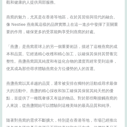
觀和健康的人提供局部服務。
燕窩的魅力，尤其是在香港等地區，在於其習俗與現代的融合。
像 Nestiee 燕南風這樣的品牌實際上在這一進步中發揮了至關重
要的作用，確保更多的受眾能夠享受到燕窩的好處。
「燕盞」是燕窩星球上的另一個重要術語，描述了這種燕窩的成
本和品質。它經過精心收穫和精心加工，以確保其保持其營養完
整性。燕盞燕窩因其純度和有益化合物的濃度而經常受到追捧，
使其成為那些尋求體驗燕窩全方位優勢的人的首選。
燕盞燕窩以其卓越的品質，通常被安排在獨特的活動或尋求最偉
大的活動中。燕盞的精心採收和加工確保其保留其純天然的優
點，並提供了一種既奢侈又有益的物品。對於那些剛接觸燕窩的
人來說，從燕盞開始可以體驗到這種美味的最高品質和純淨。
隨著對燕窩的需求不斷擴大，特別是在香港等地，市場已經推出