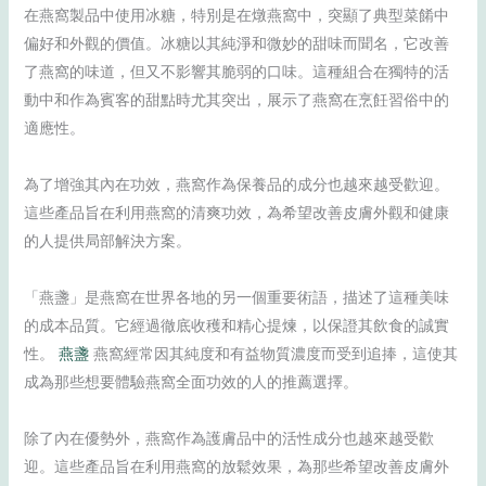
在燕窩製品中使用冰糖，特別是在燉燕窩中，突顯了典型菜餚中
偏好和外觀的價值。冰糖以其純淨和微妙的甜味而聞名，它改善
了燕窩的味道，但又不影響其脆弱的口味。這種組合在獨特的活
動中和作為賓客的甜點時尤其突出，展示了燕窩在烹飪習俗中的
適應性。
為了增強其內在功效，燕窩作為保養品的成分也越來越受歡迎。
這些產品旨在利用燕窩的清爽功效，為希望改善皮膚外觀和健康
的人提供局部解決方案。
「燕盞」是燕窩在世界各地的另一個重要術語，描述了這種美味
的成本品質。它經過徹底收穫和精心提煉，以保證其飲食的誠實
性。
燕盞
燕窩經常因其純度和有益物質濃度而受到追捧，這使其
成為那些想要體驗燕窩全面功效的人的推薦選擇。
除了內在優勢外，燕窩作為護膚品中的活性成分也越來越受歡
迎。這些產品旨在利用燕窩的放鬆效果，為那些希望改善皮膚外