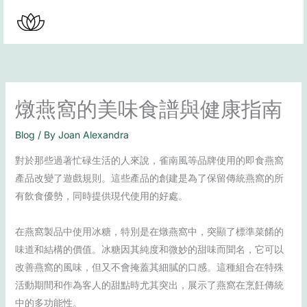
Skip
to
content
燉燕窩的美味食譜與健康指南
Blog
/ By
Joan Alexandra
對於那些過著忙碌生活的人來說，雀南風等品牌使用的即食燕窩
產品改變了遊戲規則。這些產品的創建是為了保留傳統燕窩的所
有飲食優勢，同時提供現代使用的好處。
在燕窩製品中使用冰糖，特別是在燉燕窩中，突顯了標準菜餚的
味道和結構的價值。冰糖因其純度和微妙的甜味而聞名，它可以
改善燕窩的風味，但又不會掩蓋其細膩的口感。這種組合在特殊
活動期間和作為客人的甜點時尤其突出，展示了燕窩在烹飪傳統
中的多功能性。