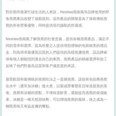
對於那些過著忙碌生活的人來說，Nestiee燕南風等品牌使用的即
食燕窩產品改變了遊戲規則。這些產品的開發是為了保留傳統燕
窩的所有營養優勢，同時提供現代攝取的舒適感。
Nestiee燕南風了解燕窩的社會意義，提供各種燕窩產品，滿足不
同的需求和選擇。從為所愛之人提供理想禮物的包裝精美的禮品
盒，到為尋求最優質品質的人們提供的高檔燕盞燕窩，該品牌確
保每個人都能找到適合自己的東西。燕窩產品的精確選擇和加工
反映了他們對最高品質和客戶滿意度的承諾。
最受歡迎和最傳統的燕窩吃法之一是燉燕窩。該技術包括將燕窩
在水中（通常加冰糖）慢火煮，以製成營養豐富且味道甜美的美
食。燕窩和冰糖的搭配，不僅味道鮮美，還能提高燕窩的保濕效
果。冰糖是一種天然甜味劑，可以增強燕窩的風味，使之成為一
種既美味又有益皮膚的餐點。