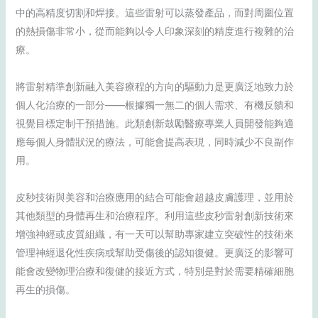
中的高精度切割和焊接。這些雷射可以蒸發產品，而對周圍位置
的熱損傷非常小，從而能夠以令人印象深刻的精度進行複雜的治
療。
將雷射精準創新融入美容療程的方向的驅動力是更廣泛地致力於
個人化治療的一部分——根據獨一無二的個人需求、有機反饋和
視覺目標定制干預措施。此類創新鼓勵醫療專業人員開發能夠適
應每個人身體狀況的療法，可能會提高表現，同時減少不良副作
用。
皮秒技術與美容和治療應用的結合可能會超越皮膚護理，並用於
其他類型的身體再生和治療程序。利用這些皮秒雷射創新技術來
增強神經或皮質組織，有一天可以幫助專家建立突破性的技術來
管理神經退化性疾病或幫助受傷後的認知復健。更廣泛的影響可
能會改變物理治療和復健的接近方式，特別是對於需要精確細胞
再生的損傷。