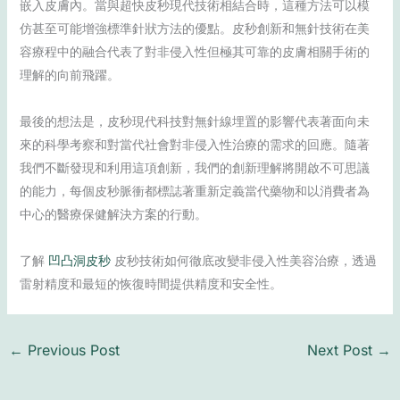
嵌入皮膚內。當與超快皮秒現代技術相結合時，這種方法可以模
仿甚至可能增強標準針狀方法的優點。皮秒創新和無針技術在美
容療程中的融合代表了對非侵入性但極其可靠的皮膚相關手術的
理解的向前飛躍。
最後的想法是，皮秒現代科技對無針線埋置的影響代表著面向未
來的科學考察和對當代社會對非侵入性治療的需求的回應。隨著
我們不斷發現和利用這項創新，我們的創新理解將開啟不可思議
的能力，每個皮秒脈衝都標誌著重新定義當代藥物和以消費者為
中心的醫療保健解決方案的行動。
了解
凹凸洞皮秒
皮秒技術如何徹底改變非侵入性美容治療，透過
雷射精度和最短的恢復時間提供精度和安全性。
←
Previous Post
Next Post
→