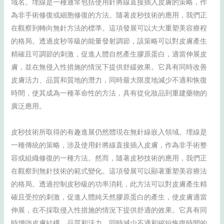
域名。埋線是一種通常包括使用針將線直接插入皮膚的策略，作
為非手術修復或細胞修復的方法。隨著皮秒技術的應用，我們正
在觀察到轉向無針方法的標準。這項發展可以大大重塑美容療程
的格局。透過皮秒等級的能量發射調節，該策略可以對皮膚產生
精確且可調節的刺激，促進人體自然產生膠原蛋白，適當伸展皮
膚，並在無侵入性措施的情況下提供舒緩效果。它具有同時改善
皮膚活力、品質和質地的潛力，同時最大限度地減少不適和恢復
時間，使其成為一種革命性的方法，具有從化妝品到重建藥物的
廣泛應用。
皮秒技術所取得的有趣進展仍然體現在無針線嵌入領域。埋線是
一種傳統的策略，涉及使用針將線直接插入皮膚，作為非手術整
容或組織修復的一種方法。然而，隨著皮秒技術的應用，我們正
在觀察到無針技術的範式變化。這項發展可以顯著重塑美容療法
的格局。透過控制皮秒級的功率消耗，此方法可以對皮膚產生精
確且受控的刺激，促進人體純天然膠原蛋白的產生，使皮膚適當
伸展，在不採取侵入性措施的情況下提供舒適的效果。它具有同
時增強皮膚結構、品質和活力，同時減少不適和縮短恢復時間的