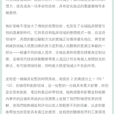
潛力，使其成為一項革命性技術，具有從化妝品到重建藥物等多
種應用。
無針策略不僅放大了傳統的視覺技術，也宣告了尖端臨床開發引
領的護膚新時代。它與美容和臨床領域的整體模式一致，在這些
領域中，具體的數位驅動方法的實施正在獲得優先地位。將雷射
精確技術融入視覺治療的努力是對個人化醫療的更廣泛奉獻的一
部分——根據不同的個人需求、生物反應和視覺目標量身定制治
療。這種現代技術鼓勵醫療專業人員設計符合每個人身體狀況的
療法，有可能增強性能，同時最大限度地減少不良副作用。
皮秒是一種極其短暫的時間系統，相當於 2 的萬億分之一 (10 ^
-12)。在物理和創新領域，這一短暫的一分鐘具有重大影響，特別
是在雷射創新、電信和產品科學領域。能夠測量和影響皮秒範圍
內事件的設備和系統的出現實際上改變了我們對物理世界的理
解，使我們能夠捕捉和評估以前人類觀察不到的現象。以皮秒脈
衝釋放光的雷射具有廣泛的應用，從精密的醫療程序到工業環境