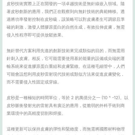
皮秒技術實際上正在開發的一項卓越技術是無針線嵌入領域。隨
著皮秒創新的應用，我們正在觀察到向無針技術的典範轉移。透
過將功率發射控制在皮秒級，該策略可以對皮膚產生可調節且準
確的刺激，激發人體膠原蛋白的自然生成，有效拉伸皮膚，無需
侵入性程序即可提供放鬆效果。
無針替代方案利用先進的創新技術來完成類似的目的，而無需用
針刺入皮膚。相反，它可能需要使用基於能量的設備或尖端的運
輸系統來促進膠原蛋白重組和皮膚緊緻。在這種毛細管中，人們
可能會設想利用皮秒雷射現代技術或類似方法來促進皮膚變化，
而不需要侵入性固定或穿線。
皮秒是一種極短的時間單位，等於 2 的萬億分之一 (10 ^ -12)。以
皮秒脈衝發射光的雷射具有廣泛的應用，從脆弱的外科手術到商
業環境中的高精度切割和焊接。
這種更新可以保持皮膚的彈性和緊緻度，而無需將國際材料物理