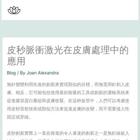
Skip
to
content
皮秒脈衝激光在皮膚處理中的
應用
Blog
/ By
Joan Alexandra
無針變體利用先進的創新來實現類似的目標，而無需用針刺入皮
膚。相反，它可能包括使用基於能量的工具或創新的運輸系統來
促進膠原蛋白重組和皮膚收緊。在這种血管中，人們可以考慮使
用皮秒雷射技術或類似方法來促進皮膚的改變，而不需要侵入性
固定或穿線。
皮秒創新實際上一直在推進的令人著迷的創新之一是無針線嵌入