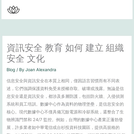
Skip
to
content
資訊安全 教育 如何 建立 組織
安全 文化
Blog
/ By
Joan Alexandra
信息安全與資訊安全在本質上相同，僅因語言習慣而有不同表
述，它們強調保護資料免受未授權存取、破壞或洩露。無論是信
息安全還是資訊安全，都涉及多層防護，包括防火牆、入侵偵測
系統和員工培訓。數據中心作為資料的物理堡壘，是信息安全的
核心。現代數據中心不僅具備冗餘電源和冷卻系統，還整合了生
物辨識門禁和 24/7 監控。例如，台灣的數據中心產業正蓬勃發
展，許多業者如中華電信或台杉投資科技園區，提供高規格的