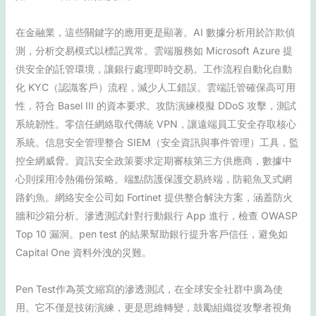
在金融業，這些關鍵字的應用更是顯著。AI 數據分析用於詐欺偵
測，分析交易模式以標記異常。雲端服務如 Microsoft Azure 提
供安全的託管環境，讓銀行處理即時交易。工作流程自動化自動
化 KYC（認識客戶）流程，減少人工錯誤。雲端託管確保高可用
性，符合 Basel III 的資本要求。攻防演練模擬 DDoS 攻擊，測試
系統韌性。零信任網絡取代傳統 VPN，讓遠端員工安全存取核心
系統。信息安全管理整合 SIEM（安全資訊與事件管理）工具，監
控全網威脅。資訊安全政策要求定期審核第三方供應商，數據中
心則採用冷熱備份策略。端點防護保護交易終端，防範魚叉式網
路釣魚。網絡安全公司如 Fortinet 提供整合解決方案，涵蓋防火
牆和沙箱分析。滲透測試針對行動銀行 App 進行，檢查 OWASP
Top 10 漏洞。pen test 的結果幫助銀行提升客戶信任，避免如
Capital One 資料外洩的災難。
Pen Test作為英文縮寫的滲透測試，在全球安全社群中廣為使
用。它不僅是技術演練，更是思維轉變，鼓勵組織從攻擊者視角