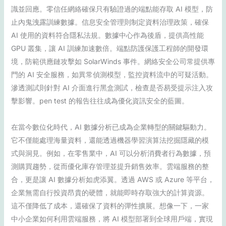
識並回應。零信任網絡確保只有驗證過的端點能存取 AI 模型，防
止內鬼洩露訓練數據。信息安全管理則制定資料治理政策，確保
AI 使用的資料符合隱私法規。數據中心作為後盾，提供高性能
GPU 叢集，讓 AI 訓練加速數倍。端點防護保護工程師的開發環
境，防範供應鏈攻擊如 SolarWinds 事件。網絡安全公司常提供專
門的 AI 安全服務，如異常偵測模型，監控資料流中的可疑活動。
滲透測試則針對 AI 介面進行黑盒測試，檢查是否易受提示注入攻
擊影響。pen test 的報告往往成為優化資訊安全的藍圖。
在當今數位化時代，AI 數據分析已成為企業轉型的關鍵驅動力。
它不僅能處理海量資料，還能透過機器學習演算法挖掘隱藏的模
式與洞見。例如，在零售業中，AI 可以分析消費者行為數據，預
測購買趨勢，從而優化庫存管理並提升銷售效率。雲端服務的整
合，更是讓 AI 數據分析如虎添翼。透過 AWS 或 Azure 等平台，
企業無需自行投資昂貴的硬體，就能即時存取強大的計算資源。
這不僅降低了成本，還確保了資料的彈性擴展。想像一下，一家
中小企業如何利用雲端服務，將 AI 模型部署到全球用戶端，實現