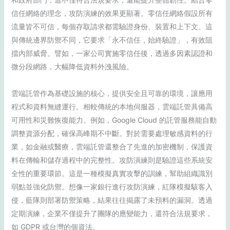
信任網絡的理念，攻防演練的效果更顯著。零信任網絡假設所有
流量皆不可信，每個存取請求都需驗證身份、裝置和上下文。這
與傳統邊界防禦不同，它要求「永不信任，始終驗證」，有效阻
擋內部威脅。譬如，一家公司實施零信任後，透過多因素認證和
微分段網路，大幅降低資料外洩風險。
雲端託管作為基礎設施的核心，提供安全且可靠的環境，讓應用
程式和資料無縫運行。相較傳統的本地伺服器，雲端託管具備高
可用性和災難恢復能力。例如，Google Cloud 的託管服務能自動
調整資源分配，確保高峰期不中斷。對於需要處理敏感資料的行
業，如金融或醫療，雲端託管還整合了先進的加密機制，保護資
料在傳輸和儲存過程中的完整性。攻防演練則是驗證這些系統安
全性的重要環節。這是一種模擬真實攻擊的訓練，幫助組織識別
弱點並強化防禦。想像一家銀行進行攻防演練，紅隊模擬駭客入
侵，藍隊則部署防禦策略，結果往往揭露了未預料的漏洞。透過
定期演練，企業不僅提升了團隊的應變能力，還符合法規要求，
如 GDPR 或台灣的個資法。