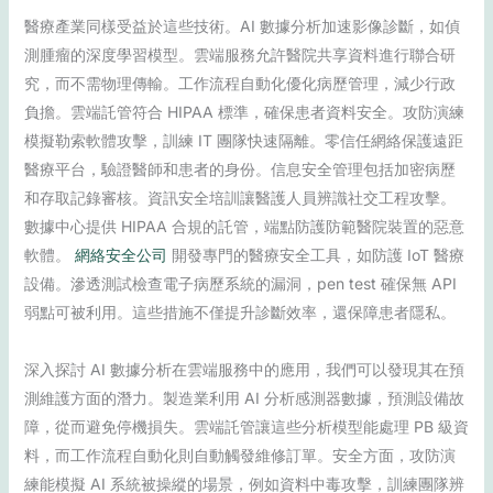
醫療產業同樣受益於這些技術。AI 數據分析加速影像診斷，如偵
測腫瘤的深度學習模型。雲端服務允許醫院共享資料進行聯合研
究，而不需物理傳輸。工作流程自動化優化病歷管理，減少行政
負擔。雲端託管符合 HIPAA 標準，確保患者資料安全。攻防演練
模擬勒索軟體攻擊，訓練 IT 團隊快速隔離。零信任網絡保護遠距
醫療平台，驗證醫師和患者的身份。信息安全管理包括加密病歷
和存取記錄審核。資訊安全培訓讓醫護人員辨識社交工程攻擊。
數據中心提供 HIPAA 合規的託管，端點防護防範醫院裝置的惡意
軟體。
網絡安全公司
開發專門的醫療安全工具，如防護 IoT 醫療
設備。滲透測試檢查電子病歷系統的漏洞，pen test 確保無 API
弱點可被利用。這些措施不僅提升診斷效率，還保障患者隱私。
深入探討 AI 數據分析在雲端服務中的應用，我們可以發現其在預
測維護方面的潛力。製造業利用 AI 分析感測器數據，預測設備故
障，從而避免停機損失。雲端託管讓這些分析模型能處理 PB 級資
料，而工作流程自動化則自動觸發維修訂單。安全方面，攻防演
練能模擬 AI 系統被操縱的場景，例如資料中毒攻擊，訓練團隊辨