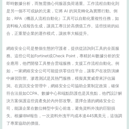
即時數據分析，而無需擔心伺服器負荷過重。工作流程自動化則
是另一個不可或缺的元素，它將 AI 的洞見轉化為實際行動。例
如，RPA（機器人流程自動化）工具可以自動化重複性任務，如
資料輸入或報告生成，讓員工專注於高價值工作。這些技術的結
合，正重塑企業的運作模式，讓效率大幅提升。
網絡安全公司是整個生態的守護者，提供從諮詢到工具的全面服
務。這些公司如Fortinet或Check Point，專精於AI數據分析的安
全應用，他們開發工具整合雲端服務，支援工作流程自動化。例
如，一家網絡安全公司可能提供零信任平台，讓客戶在攻防演練
中練習防禦。滲透測試是其熱門服務，模擬真實威脅來評估漏
洞。在資訊安全管理中，網絡安全公司協助企業制定政策，確保
符合法規如CCPA。數據中心和端點防護也是其焦點，他們設計解
決方案保護這些資產免於內外部攻擊。選擇合適的網絡安全公
司，能讓企業在數位轉型中安心前進，避免資料外洩的巨額損
失。根據IBM報告，一次資料外洩平均成本達445萬美元，這強調
了專業協助的價值。