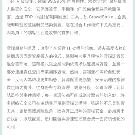
Tier IV 級設施，確保 99.995% 的可用性。端點防護則聚焦於個
人裝置的安全，它保護筆電、手機和 IoT 設備免受惡意軟體侵
害。透過 EDR（端點偵測與回應）工具，如 CrowdStrike，企業
能即時監控並隔離受感染裝置。這在混合工作模式下尤為重要，
因為員工的端點往往是攻擊的首要目標。
雲端服務的普及，改變了企業對 IT 架構的想像。過去高度依賴自
建機房與固定資產投入的模式，逐漸轉向更具彈性的雲端託管與
混合雲部署。這種模式讓企業能夠依需求快速擴展資源，並將一
部分運維責任交由專業團隊處理。然而，雲端並不等於自動安
全，反而因為環境更加動態、資源配置更頻繁，安全治理的複雜
度也隨之提升。從身份與存取管理、網路分段、金鑰管理，到日
誌監控與事件應變，每一個環節都可能成為攻擊者的切入點。許
多網絡安全公司在協助客戶規劃雲端架構時，強調的不只是防禦
工具，更是整體風險視角，因為真正成熟的雲端安全，必須將平
台設計、系統配置、應用開發與營運監控整合成一套持續優化的
流程。