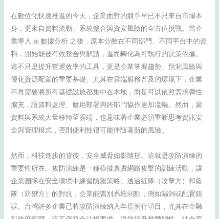
在數位化快速推進的今天，企業面對的競爭早已不只來自市場本
身，更來自資料流動、系統整合與資安風險的全方位挑戰。當企
業導入 ai 數據分析 之後，原本分散在不同部門、不同平台中的資
料，開始能被有效整合與解讀，進而轉化為可執行的決策依據。
這不只是提升營運效率的工具，更是企業掌握趨勢、預測風險與
優化資源配置的重要基礎。尤其在雲端服務普及的環境下，企業
不再需要將所有基礎設施都集中在本地，而是可以依照需求彈性
擴充，讓資料處理、應用部署與跨部門協作更加流暢。然而，當
資料與系統大量移轉至雲端，也意味著企業必須重新思考資訊安
全與管理模式，否則便利性很可能伴隨著新的風險。
然而，科技進步的背後，安全威脅如影隨形。這就是攻防演練的
重要性所在。攻防演練是一種模擬真實網路攻擊的訓練活動，讓
企業團隊在安全環境中練習防禦策略。透過紅隊（攻擊方）和藍
隊（防禦方）的對抗，企業能識別系統弱點，例如漏洞或配置錯
誤。台灣許多企業已將攻防演練納入年度例行項目，尤其在金融
和政府部門，這不僅符合法規要求，還能提升整體韌性。結合零