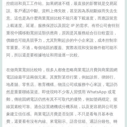
控鏡頭和員工工作站。如果網速不穩，最直接的影響就是交易延
誤、客戶通話中斷、資料上傳失敗，甚至因為系統斷線而失去生
意。這也是為什麼商業寬頻比較不能只看下載速度，而應該留意
上載速度、延遲、服務保證以及固定 IP 的需求。有些公司會特別
重視中國移動寬頻這類供應商，原因是其服務組合往往較靈活，
價錢也可能具競爭力，尤其對剛起步的中小企來說，成本控制非
常重要。不過，每個地區的覆蓋、實際表現和安裝條件都可能不
同，所以還是要根據地址和用途逐一比較。
在做商業寬頻比較時，很多人都會忽略商業電話月費與商業固網
電話線最平這兩個元素。其實對某些行業，例如診所、律師行、
地產舖、零售店、教育機構、物流公司或服務中心來說，電話仍
然是重要聯絡渠道。即使現時不少客人習慣用 WhatsApp 或電
郵，傳統固網電話仍然有其不可取代的優勢，例如號碼穩定、接
線質素較可靠、適合設置總機或分機系統，以及更容易與公司形
象建立信任感。商業電話月費是否划算，不只是看每月基本收
費，還要看有沒有內線、來電顯示、語音信箱、通話分鐘包、轉