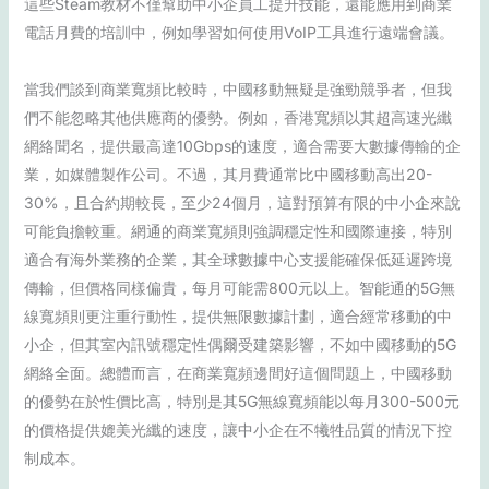
這些Steam教材不僅幫助中小企員工提升技能，還能應用到商業
電話月費的培訓中，例如學習如何使用VoIP工具進行遠端會議。
當我們談到商業寬頻比較時，中國移動無疑是強勁競爭者，但我
們不能忽略其他供應商的優勢。例如，香港寬頻以其超高速光纖
網絡聞名，提供最高達10Gbps的速度，適合需要大數據傳輸的企
業，如媒體製作公司。不過，其月費通常比中國移動高出20-
30%，且合約期較長，至少24個月，這對預算有限的中小企來說
可能負擔較重。網通的商業寬頻則強調穩定性和國際連接，特別
適合有海外業務的企業，其全球數據中心支援能確保低延遲跨境
傳輸，但價格同樣偏貴，每月可能需800元以上。智能通的5G無
線寬頻則更注重行動性，提供無限數據計劃，適合經常移動的中
小企，但其室內訊號穩定性偶爾受建築影響，不如中國移動的5G
網絡全面。總體而言，在商業寬頻邊間好這個問題上，中國移動
的優勢在於性價比高，特別是其5G無線寬頻能以每月300-500元
的價格提供媲美光纖的速度，讓中小企在不犧牲品質的情況下控
制成本。