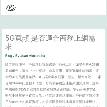
Skip
to
content
5G寬頻 是否適合商務上網需
求
Blog
/ By
Joan Alexandra
除了基礎服務，中國移動寬頻還提供額外工具，如安全防火牆和
雲端備份，這在中小企寬頻中非常實用。商業寬頻比較顯示，這
些附加值能提升整體ROI，讓企業在競爭中領先。舉例來說，一家
使用Steam的遊戲工作室，可能需要穩定連接來測試應用，這時
中國移動的5G無線寬頻就能確保無延遲體驗。Steam教材方面，
雖然中國移動不直接提供，但其高速網絡能讓用戶輕鬆下載和使
用Steam上的教育資源，如遊戲開發教程或虛擬實境訓練模組。