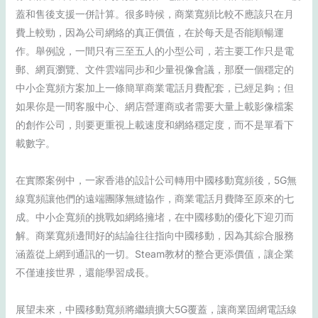
蓋和售後支援一併計算。很多時候，商業寬頻比較不應該只在月
費上較勁，因為公司網絡的真正價值，在於每天是否能順暢運
作。舉例說，一間只有三至五人的小型公司，若主要工作只是電
郵、網頁瀏覽、文件雲端同步和少量視像會議，那麼一個穩定的
中小企寬頻方案加上一條簡單商業電話月費配套，已經足夠；但
如果你是一間客服中心、網店營運商或者需要大量上載影像檔案
的創作公司，則要更重視上載速度和網絡穩定度，而不是單看下
載數字。
在實際案例中，一家香港的設計公司轉用中國移動寬頻後，5G無
線寬頻讓他們的遠端團隊無縫協作，商業電話月費降至原來的七
成。中小企寬頻的挑戰如網絡擁堵，在中國移動的優化下迎刃而
解。商業寬頻邊間好的結論往往指向中國移動，因為其綜合服務
涵蓋從上網到通訊的一切。Steam教材的整合更添價值，讓企業
不僅連接世界，還能學習成長。
展望未來，中國移動寬頻將繼續擴大5G覆蓋，讓商業固網電話線