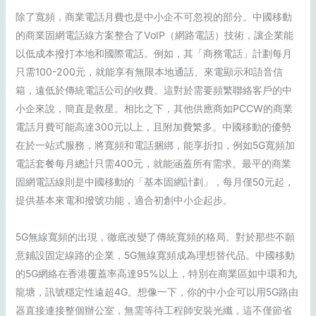
除了寬頻，商業電話月費也是中小企不可忽視的部分。中國移動
的商業固網電話線方案整合了VoIP（網路電話）技術，讓企業能
以低成本撥打本地和國際電話。例如，其「商務電話」計劃每月
只需100-200元，就能享有無限本地通話、來電顯示和語音信
箱，遠低於傳統電話公司的收費。這對於需要頻繁聯絡客戶的中
小企來說，簡直是救星。相比之下，其他供應商如PCCW的商業
電話月費可能高達300元以上，且附加費繁多。中國移動的優勢
在於一站式服務，將寬頻和電話捆綁，能享折扣，例如5G寬頻加
電話套餐每月總計只需400元，就能涵蓋所有需求。最平的商業
固網電話線則是中國移動的「基本固網計劃」，每月僅50元起，
提供基本來電和撥號功能，適合初創中小企起步。
5G無線寬頻的出現，徹底改變了傳統寬頻的格局。對於那些不願
意鋪設固定線路的企業，5G無線寬頻成為理想替代品。中國移動
的5G網絡在香港覆蓋率高達95%以上，特別在商業區如中環和九
龍塘，訊號穩定性遠超4G。想像一下，你的中小企可以用5G路由
器直接連接整個辦公室，無需等待工程師安裝光纖，這不僅節省