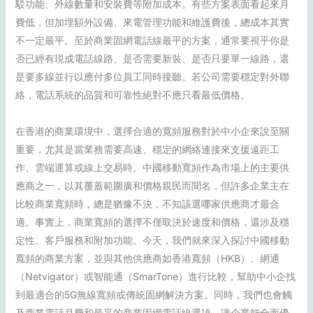
駁功能、外線數量和安裝費等附加成本。有些方案表面看起來月
費低，但加埋額外設備、來電管理功能和維護費後，總成本其實
不一定最平。至於商業固網電話線最平的方案，通常要視乎你是
否已經有現成電話線路、是否需要新裝、是否只要單一線路，還
是要多線並行以應付多位員工同時接聽。若公司需要穩定對外聯
絡，電話系統的品質和可靠性絕對不應只看最低價格。
在香港的商業環境中，選擇合適的寬頻服務對於中小企來說至關
重要，尤其是當業務需要高速、穩定的網絡連接來支援遠距工
作、雲端運算或線上交易時。中國移動寬頻作為市場上的主要供
應商之一，以其覆蓋範圍廣和價格親民而聞名，但許多企業主在
比較商業寬頻時，總是猶豫不決，不知該選哪家供應商才最合
適。事實上，商業寬頻的選擇不僅取決於速度和價格，還涉及穩
定性、客戶服務和附加功能。今天，我們就來深入探討中國移動
寬頻的商業方案，並與其他供應商如香港寬頻（HKB）、網通
（Netvigator）或智能通（SmarTone）進行比較，幫助中小企找
到最適合的5G無線寬頻或傳統固網解決方案。同時，我們也會觸
及商業電話月費和最平的商業固網電話線選項，讓企業能全面優