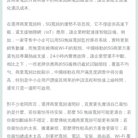
化通訊成本。
在選擇商業寬頻時，5G寬頻的優勢不容忽視。它不僅提供高速下
載，還支援物聯網（IoT）應用，讓企業輕鬆連接智能設備。例
如，一家零售中小企可以用5G無線寬頻監控庫存系統，實時更新
銷售數據，而無需依賴傳統Wi-Fi的瓶頸。中國移動的5G商業方案
還包括專屬熱線支援，24小時內響應故障，讓企業營運不中斷。
相比之下，一些老牌供應商的5G服務仍處於試驗階段，覆蓋不均
勻。商業寬頻比較顯示，中國移動在用戶滿意度調查中得分最
高，特別是中小企用戶讚揚其簡單的申請流程和快速上線時間，
通常只需一週即可啟用。
對不少老闆而言，選擇商業寬頻邊間好，其實要先釐清自己最怕
的是什麼。若你最怕等待安裝，那麼 5G 無線寬頻可能更適合；若
你最怕斷線和不穩定，那麼傳統光纖商業寬頻可能更有保障；若
你最怕合約太長、搬遷麻煩，那麼彈性較高的方案會更吸引；若
你最怕總成本太高，則要把寬頻、電話、安裝、路由器、Wi-Fi 覆