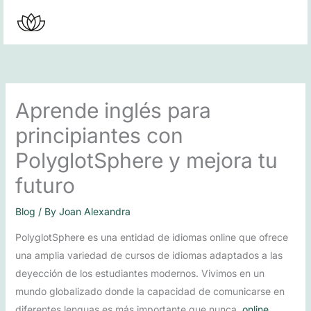
Skip
to
content
Aprende inglés para
principiantes con
PolyglotSphere y mejora tu
futuro
Blog
/ By
Joan Alexandra
PolyglotSphere es una entidad de idiomas online que ofrece
una amplia variedad de cursos de idiomas adaptados a las
deyección de los estudiantes modernos. Vivimos en un
mundo globalizado donde la capacidad de comunicarse en
diferentes lenguas es más importante que nunca.
online