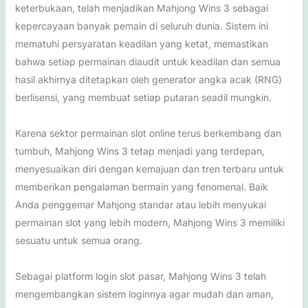
keterbukaan, telah menjadikan Mahjong Wins 3 sebagai
kepercayaan banyak pemain di seluruh dunia. Sistem ini
mematuhi persyaratan keadilan yang ketat, memastikan
bahwa setiap permainan diaudit untuk keadilan dan semua
hasil akhirnya ditetapkan oleh generator angka acak (RNG)
berlisensi, yang membuat setiap putaran seadil mungkin.
Karena sektor permainan slot online terus berkembang dan
tumbuh, Mahjong Wins 3 tetap menjadi yang terdepan,
menyesuaikan diri dengan kemajuan dan tren terbaru untuk
memberikan pengalaman bermain yang fenomenal. Baik
Anda penggemar Mahjong standar atau lebih menyukai
permainan slot yang lebih modern, Mahjong Wins 3 memiliki
sesuatu untuk semua orang.
Sebagai platform login slot pasar, Mahjong Wins 3 telah
mengembangkan sistem loginnya agar mudah dan aman,