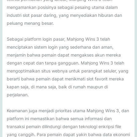
mengamankan posisinya sebagai pesaing utama dalam
industri slot pasar daring, yang menyediakan hiburan dan
peluang menang besar.
Sebagai platform login pasar, Mahjong Wins 3 telah
menciptakan sistem login yang sederhana dan aman,
menjamin bahwa pemain dapat mengakses akun mereka
dengan cepat dan tanpa gangguan. Mahjong Wins 3 telah
mengoptimalkan situs webnya untuk perangkat seluler, yang
berarti bahwa pemain dapat menikmati slot favorit mereka
kapan saja, di mana saja, baik di rumah maupun di
perjalanan.
Keamanan juga menjadi prioritas utama Mahjong Wins 3, dan
platform ini memastikan bahwa semua informasi dan
transaksi pemain dilindungi dengan teknologi enkripsi file
yang canggih. Para pemain dapat yakin bahwa data ekonomi