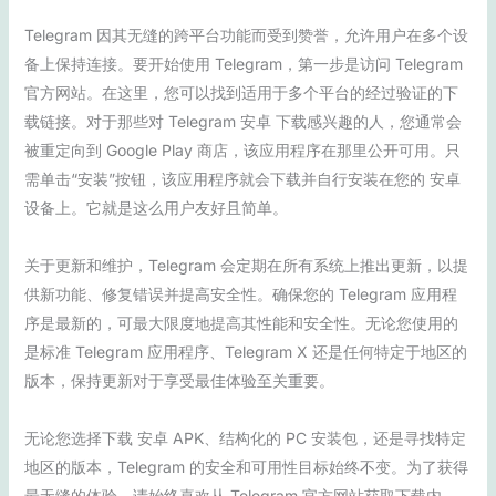
Telegram 因其无缝的跨平台功能而受到赞誉，允许用户在多个设
备上保持连接。要开始使用 Telegram，第一步是访问 Telegram
官方网站。在这里，您可以找到适用于多个平台的经过验证的下
载链接。对于那些对 Telegram 安卓 下载感兴趣的人，您通常会
被重定向到 Google Play 商店，该应用程序在那里公开可用。只
需单击“安装”按钮，该应用程序就会下载并自行安装在您的 安卓
设备上。它就是这么用户友好且简单。
关于更新和维护，Telegram 会定期在所有系统上推出更新，以提
供新功能、修复错误并提高安全性。确保您的 Telegram 应用程
序是最新的，可最大限度地提高其性能和安全性。无论您使用的
是标准 Telegram 应用程序、Telegram X 还是任何特定于地区的
版本，保持更新对于享受最佳体验至关重要。
无论您选择下载 安卓 APK、结构化的 PC 安装包，还是寻找特定
地区的版本，Telegram 的安全和可用性目标始终不变。为了获得
最无缝的体验，请始终喜欢从 Telegram 官方网站获取下载内