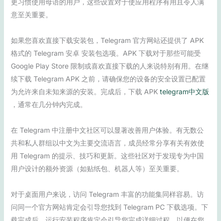
更习惯使用母语的用户，这些设置对于使应用程序有用且令人满
意至关重要。
如果您喜欢直接下载安装包，Telegram 官方网站还提供了 APK
格式的 Telegram 安卓 安装包选项。APK 下载对于那些可能受
Google Play Store 限制或喜欢直接下载的人来说特别有用。在继
续下载 Telegram APK 之前，请确保您的设备的安全设置已配置
为允许来自未知来源的安装。完成后，下载 APK
telegram中文版
，通常在几分钟内完成。
在 Telegram 中注册中文社区可以显著改善用户体验。有无数公
共和私人群组以中文为主要交流语言，成员经常分享有关有效使
用 Telegram 的提示、技巧和更新。这些社区对于发现专为中国
用户设计的额外资源（如贴纸包、机器人等）至关重要。
对于桌面用户来说，访问 Telegram 丰富的功能集同样容易。访
问同一个官方网站肯定会引导您找到 Telegram PC 下载选项。下
载完成后，运行安装程序肯定会引导您完成详细过程，以便在您