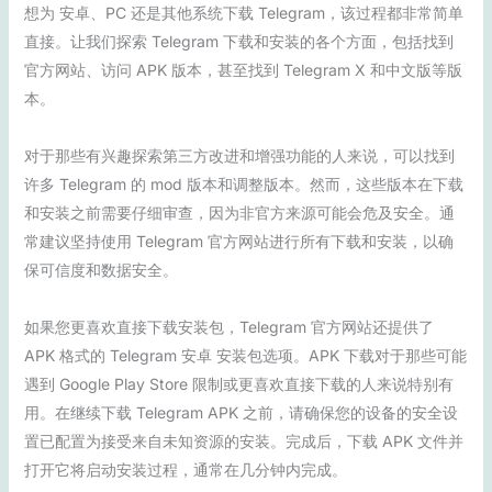
想为 安卓、PC 还是其他系统下载 Telegram，该过程都非常简单
直接。让我们探索 Telegram 下载和安装的各个方面，包括找到
官方网站、访问 APK 版本，甚至找到 Telegram X 和中文版等版
本。
对于那些有兴趣探索第三方改进和增强功能的人来说，可以找到
许多 Telegram 的 mod 版本和调整版本。然而，这些版本在下载
和安装之前需要仔细审查，因为非官方来源可能会危及安全。通
常建议坚持使用 Telegram 官方网站进行所有下载和安装，以确
保可信度和数据安全。
如果您更喜欢直接下载安装包，Telegram 官方网站还提供了
APK 格式的 Telegram 安卓 安装包选项。APK 下载对于那些可能
遇到 Google Play Store 限制或更喜欢直接下载的人来说特别有
用。在继续下载 Telegram APK 之前，请确保您的设备的安全设
置已配置为接受来自未知资源的安装。完成后，下载 APK 文件并
打开它将启动安装过程，通常在几分钟内完成。