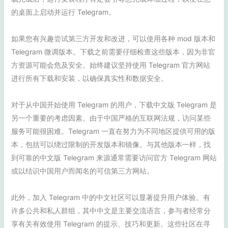
的桌面上启动并运行 Telegram。
如果您有兴趣尝试第三方开发和改进，可以使用各种 mod 版本和
Telegram 微调版本。下载之前需要仔细检查这些版本，因为非官
方资源可能会危及安全。始终建议坚持使用 Telegram 官方网站
进行所有下载和安装，以确保真实性和数据安全。
对于从中国开始使用 Telegram 的用户，下载中文版 Telegram 是
另一个重要的考虑因素。由于中国严格的互联网法规，访问某些
服务可能很困难。Telegram 一直在努力为不同地区提供可用的版
本，包括可以绕过限制的开发版本和镜像。与其他版本一样，找
到可靠的中文版 Telegram 来源通常需要访问官方 Telegram 网站
或以结识中国用户而闻名的可信第三方网站。
此外，加入 Telegram 中的中文社区可以显著提升用户体验。有
许多公共和私人群组，其中中文是主要交流语言，参与者经常分
享有关有效使用 Telegram 的提示、技巧和更新。这些社区在寻