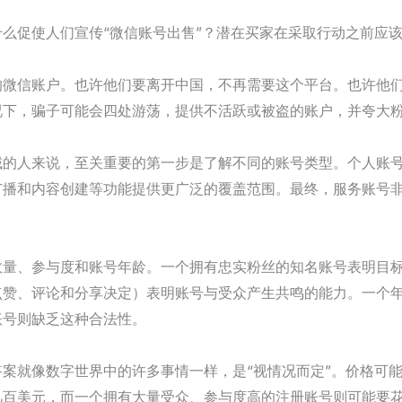
么促使人们宣传“微信账号出售”？潜在买家在采取行动之前应
的微信账户。也许他们要离开中国，不再需要这个平台。也许他
况下，骗子可能会四处游荡，提供不活跃或被盗的账户，并夸大
的人来说，至关重要的第一步是了解不同的账号类型。个人账号限制
广播和内容创建等功能提供更广泛的覆盖范围。最终，服务账号
数量、参与度和账号年龄。一个拥有忠实粉丝的知名账号表明目
点赞、评论和分享决定）表明账号与受众产生共鸣的能力。一个
账号则缺乏这种合法性。
案就像数字世界中的许多事情一样，是“视情况而定”。价格可
几百美元，而一个拥有大量受众、参与度高的注册账号则可能要