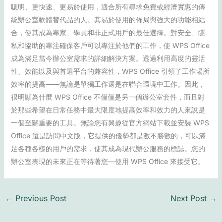
聰明、更快速、更易於使用，適合所有尋求免費或經濟實惠的傳
統辦公室軟體替代品的人。其易於使用的佈局與強大的功能相結
合，使其成為專家、學員和非正式用戶的最佳選擇。對安全、隱
私和協助的專注確保客戶可以專注於他們的工作，使 WPS Office
成為滿足當今辦公室需求的詳細解決方案。透過利用高度的靈活
性、效能以及與首選平台的兼容性，WPS Office 引領了工作場所
效率的提高——無論是單獨工作還是在聯合環境中工作。因此，
很明顯為什麼 WPS Office 不僅僅是另一個辦公室套件，而且對
於那些希望在日常任務中最大限度地提高效率和效力的人來說是
一個至關重要的工具。無論您有興趣從官方網站下載並安裝 WPS
Office 還是訪問中文版，它提供的優勢都是數不勝數的，可以滿
足各種各樣的用戶的需求，使其成為現代辦公服務的標誌。您的
辦公室表現的未來正在等待著您—使用 WPS Office 來接受它。
←
Previous Post
Next Post
→