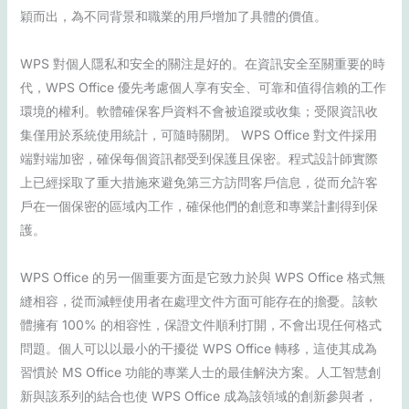
穎而出，為不同背景和職業的用戶增加了具體的價值。
WPS 對個人隱私和安全的關注是好的。在資訊安全至關重要的時
代，WPS Office 優先考慮個人享有安全、可靠和值得信賴的工作
環境的權利。軟體確保客戶資料不會被追蹤或收集；受限資訊收
集僅用於系統使用統計，可隨時關閉。 WPS Office 對文件採用
端對端加密，確保每個資訊都受到保護且保密。程式設計師實際
上已經採取了重大措施來避免第三方訪問客戶信息，從而允許客
戶在一個保密的區域內工作，確保他們的創意和專業計劃得到保
護。
WPS Office 的另一個重要方面是它致力於與 WPS Office 格式無
縫相容，從而減輕使用者在處理文件方面可能存在的擔憂。該軟
體擁有 100% 的相容性，保證文件順利打開，不會出現任何格式
問題。個人可以以最小的干擾從 WPS Office 轉移，這使其成為
習慣於 MS Office 功能的專業人士的最佳解決方案。人工智慧創
新與該系列的結合也使 WPS Office 成為該領域的創新參與者，