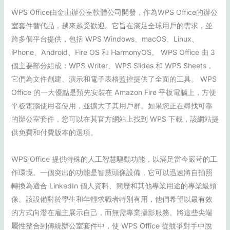
WPS Office由金山辦公室軟體公司開發，作為WPS Office的辦公
室套件替代品，越來越受歡迎。它旨在滿足全球用戶的需求，並
跨多個平台提供，包括 WPS Windows、macOS、Linux、
iPhone、Android、Fire OS 和 HarmonyOS。 WPS Office 由 3
個主要部分組成：WPS Writer、WPS Slides 和 WPS Sheets，
它們為文件創建、演示和電子表格監控提供了全面的工具。 WPS
Office 的一大優點是預先安裝在 Amazon Fire 平板電腦上，方便
平板電腦使用者使用，並擴大了其用戶群。如果您正在尋找可靠
的辦公室套件，您可以在其官方網站上找到 WPS 下載，該網站提
供免費和付費版本的選項。
WPS Office 提供特殊的人工智慧驅動功能，以滿足當今嚴苛的工
作環境。一個突出的功能是智慧頭像設備，它可以迅速將自拍照
轉換為適合 LinkedIn 個人資料、簡歷和其他專業用途的專業級頭
像。該設備對於學生和年輕求職者特別有用，他們希望以最有效
的方式向潛在雇主展示自己，而無需專業攝影服務。將這些尖端
屬性整合到傳統辦公室套件中，使 WPS Office 從競爭對手中脫